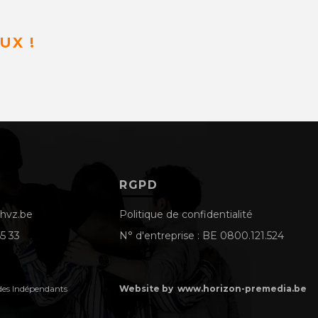
UX !
RGPD
hvz.be
Politique de confidentialité
5 33
N° d'entreprise : BE 0800.121.524
des Indépendants
Website by www.horizon-premedia.be